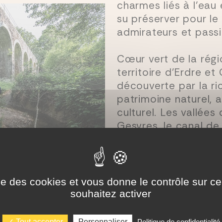
charmes liés à l’eau 
su préserver pour le
admirateurs et pass
Cœur vert de la régi
territoire d’Erdre et 
découverte par la r
patrimoine naturel, a
culturel. Les vallées 
Gesvres, le canal de
rigole offrent de no
touristiques.
ise des cookies et vous donne le contrôle sur 
souhaitez activer
Tout accepter
Personnaliser
Politique de confidentialité