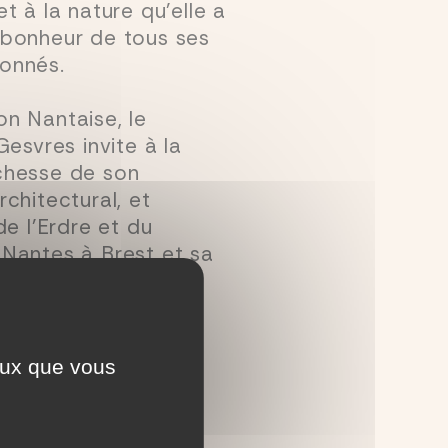
et à la nature qu’elle a
 bonheur de tous ses
ionnés.
on Nantaise, le
Gesvres invite à la
ichesse de son
rchitectural, et
de l’Erdre et du
 Nantes à Brest et sa
mbreux circuits
ceux que vous