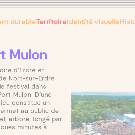
nt durable
Territoire
Identité visuelle
Hist
rt Mulon
oire d’Erdre et
de Nort-sur-Erdre
le festival dans
Port Mulon. D’une
lieu constitue un
permet au public de
rel, arboré, longé par
uelques minutes à