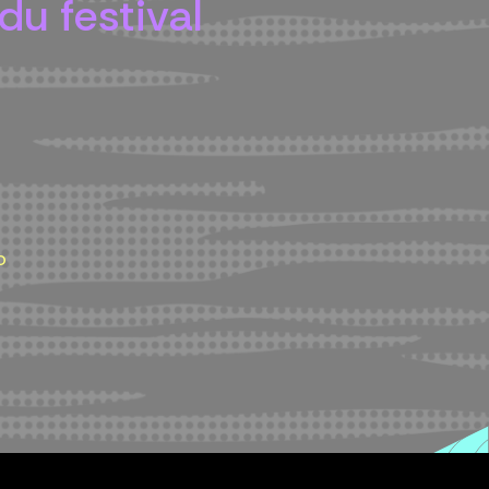
du festival
o