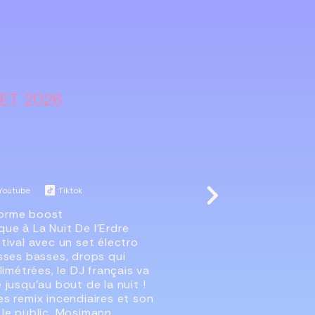
ET 2026
Youtube
Tiktok
norme boost
ue à La Nuit De l’Erdre
tival avec un set électro
sses basses, drops qui
limétrées, le DJ français va
 jusqu’au bout de la nuit !
s remix incendiaires et son
 le public, Mosimann