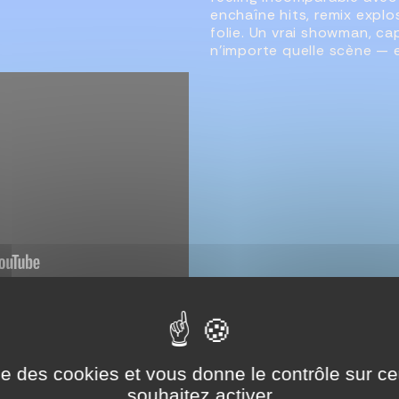
enchaîne hits, remix expl
folie. Un vrai showman, ca
n’importe quelle scène — et
ise des cookies et vous donne le contrôle sur 
souhaitez activer