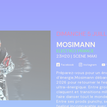
DIMANCHE 5 JUILL
MOSIMANN
ELECTRO | FRANCE
23H20 | SCENE MAKI
Facebook
Instagram
Préparez-vous pour un é
d’énergie,Mosimann débarq
2026 pour retourner le fes
ultra-énergique. Entre gro
claquent et transitions mil
faire danser tout le monde
Entre ses prods punchy, se
feeling incomparable avec