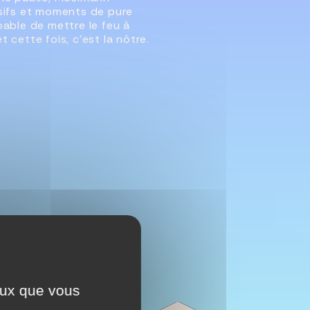
osifs et moments de pure
pable de mettre le feu à
 cette fois, c’est la nôtre.
ceux que vous