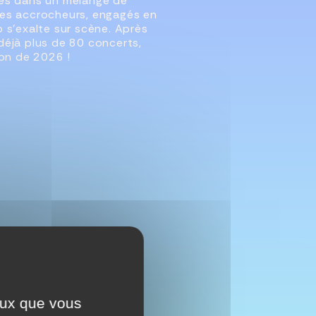
ses dans un mélange de
tes accrocheurs, engagés en
 s’exalte sur scène. Après
déjà plus de 80 concerts,
ion de 2026 !
ceux que vous