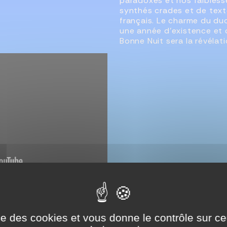
paradoxes et nos faibles
synthés crades et de tex
français. Le charme du duo
une année d'existence et 
Bonne Nuit sera la révélat
ise des cookies et vous donne le contrôle sur 